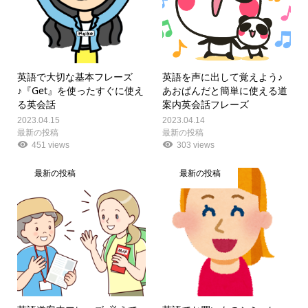
英語で大切な基本フレーズ
英語を声に出して覚えよう♪
♪『Get』を使ったすぐに使え
あおぱんだと簡単に使える道
る英会話
案内英会話フレーズ
2023.04.15
2023.04.14
最新の投稿
最新の投稿
451 views
303 views
最新の投稿
最新の投稿