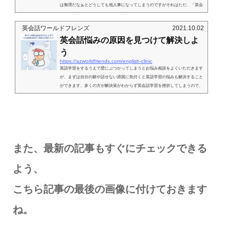
は無理だなぁとどうしても他人事になってしまうのですがそれはただ、「英会
話が話せるようになるために、何が足りないのか？」自分ではなかなかわから
ないからなのです。なので私たち教師などがいて、わからないところを一緒に
英会話ワールドフレンズ
2021.10.02
学習したり、コーチングすることで生徒さんも安心して前に進むことができま
英会話悩みの原因を見つけて解決しよ
すよ。今回はまず自分の英語レベルをカンタンに知ることができるレベルチェ
ックを...
う
https://azworldfriends.com/english-clinic
英語学習をするうえで壁にぶつかってしまうとお悩み相談をよくいただきます
が、まずは自分の癖や話せない原因に気付くと英語学習の悩みも解決すること
ができます。多くの方が解決策がわからず英会話学習を挫折してしまうので、
まずはその原因から一緒に確認していきましょう＾＾今回は英会話が話せない
原因に気づき、すぐに解決するための英会話マニュアルをプレゼント致しま
す。今回は英会話が話せない原因に気づき、すぐに解決するための英会話マニ
ュアルをプレゼント致します。※英会話のお悩みの解決策は、下記の画像をク
リックする...
また、最新の記事もすぐにチェックできる
よう、
こちら記事の最後の画像に
付けておきます
ね。