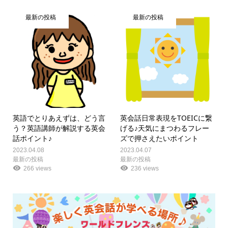
最新の投稿
最新の投稿
英語でとりあえずは、どう言
英会話日常表現をTOEICに繋
う？英語講師が解説する英会
げる♪天気にまつわるフレー
話ポイント♪
ズで押さえたいポイント
2023.04.08
2023.04.07
最新の投稿
最新の投稿
266 views
236 views