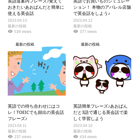
英語道案内フレーズ♪覚えて
英語でお買いものシミュレー
おきたいあおぱんだと簡単に
ション！ 本物のアパレル店舗
使える英会話
で英会話をしよう♪
2023.04.13
2023.04.12
最新の投稿
最新の投稿
539 views
377 views
最新の投稿
最新の投稿
英語での待ち合わせにはコ
英語簡単フレーズ♪あおぱん
レ！TOEICでも頻出の英会話
だと3語で通じる英会話で楽
フレーズ♪
しく学習しよう
2023.04.11
2023.04.10
最新の投稿
最新の投稿
237 views
434 views