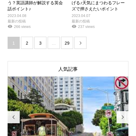
う？英語講師が解説する英会
げる♪天気にまつわるフレー
話ポイント♪
ズで押さえたいポイント
2023.04.08
2023.04.07
最新の投稿
最新の投稿
266 views
237 views
1
2
3
…
29

人気記事

