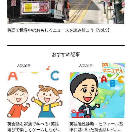
編】
英語で世界中のおもしろニュースを読み解こう【Vol.9】
英語
おすすめ記事
人気記事
人気記事
英会話を家族で学べる♪英語
英語適性診断～セファール基
遊びで楽しくゲームしなが...
準に基づいた英会話レベル...