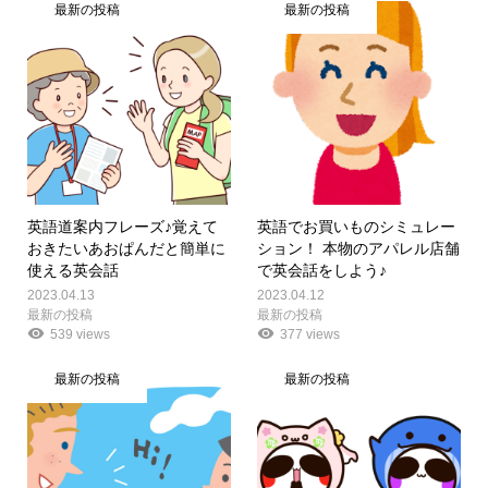
最新の投稿
最新の投稿
英語道案内フレーズ♪覚えて
英語でお買いものシミュレー
おきたいあおぱんだと簡単に
ション！ 本物のアパレル店舗
使える英会話
で英会話をしよう♪
2023.04.13
2023.04.12
最新の投稿
最新の投稿
539 views
377 views
最新の投稿
最新の投稿