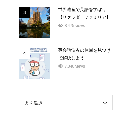
世界遺産で英語を学ぼう
3
【サグラダ・ファミリア】
8,475 views
英会話悩みの原因を見つけ
4
て解決しよう
7,346 views
月を選択