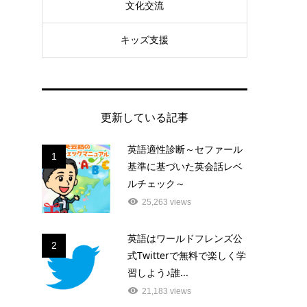
文化交流
キッズ支援
更新している記事
英語適性診断～セファール
1
基準に基づいた英会話レベ
ルチェック～
25,263 views
英語はワールドフレンズ公
2
式Twitterで無料で楽しく学
習しよう♪誰...
21,183 views