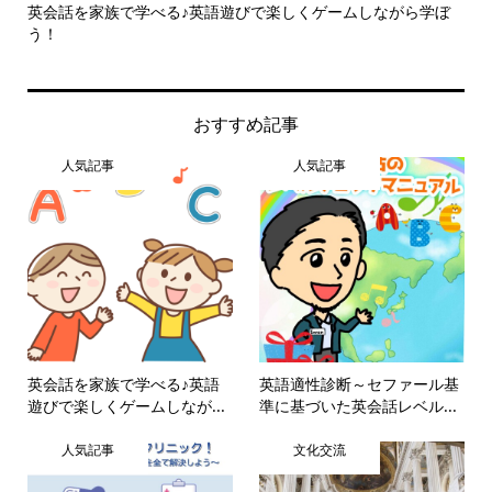
英会話を家族で学べる♪英語遊びで楽しくゲームしながら学ぼ
英
う！
おすすめ記事
人気記事
人気記事
英会話を家族で学べる♪英語
英語適性診断～セファール基
遊びで楽しくゲームしなが...
準に基づいた英会話レベル...
人気記事
文化交流