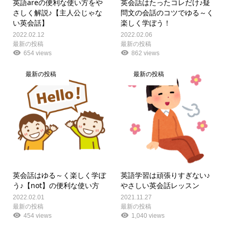
英語areの便利な使い方をや
英会話はたったコレだけ♪疑
さしく解説♪【主人公じゃな
問文の会話のコツでゆる～く
い英会話】
楽しく学ぼう！
2022.02.12
2022.02.06
最新の投稿
最新の投稿
654 views
862 views
最新の投稿
最新の投稿
英会話はゆる～く楽しく学ぼ
英語学習は頑張りすぎない♪
う♪【not】の便利な使い方
やさしい英会話レッスン
2022.02.01
2021.11.27
最新の投稿
最新の投稿
454 views
1,040 views