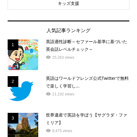
キッズ支援
人気記事ランキング
英語適性診断～セファール基準に基づいた
1
英会話レベルチェック～
25,263 views
英語はワールドフレンズ公式Twitterで無料
2
で楽しく学習し...
21,192 views
世界遺産で英語を学ぼう【サグラダ・ファ
3
ミリア】
8,475 views