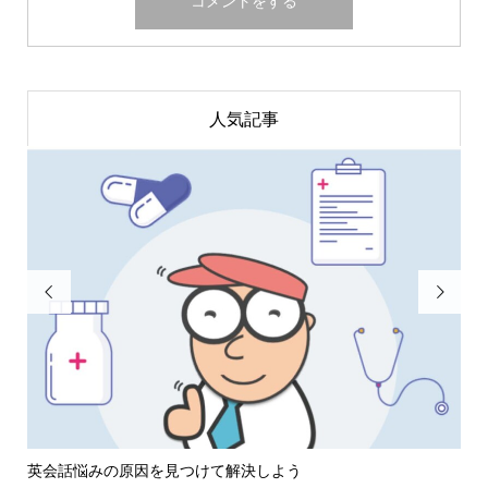
人気記事


編】
英会話悩みの原因を見つけて解決しよう
英語