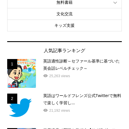
無料書籍
文化交流
キッズ支援
人気記事ランキング
英語適性診断～セファール基準に基づいた
1
英会話レベルチェック～
25,263 views
英語はワールドフレンズ公式Twitterで無料
2
で楽しく学習し...
21,192 views