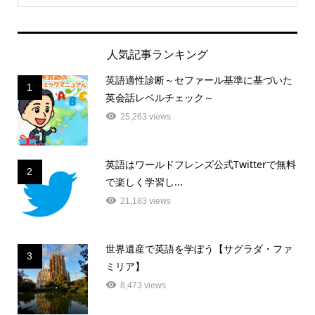
人気記事ランキング
英語適性診断～セファール基準に基づいた
1
英会話レベルチェック～
25,263 views
英語はワールドフレンズ公式Twitterで無料
2
で楽しく学習し...
21,183 views
世界遺産で英語を学ぼう【サグラダ・ファ
3
ミリア】
8,473 views