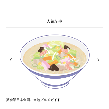
人気記事


ぼ
英会話日本全国ご当地グルメガイド
英