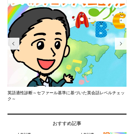


英語適性診断～セファール基準に基づいた英会話レベルチェッ
英
ク～
おすすめ記事