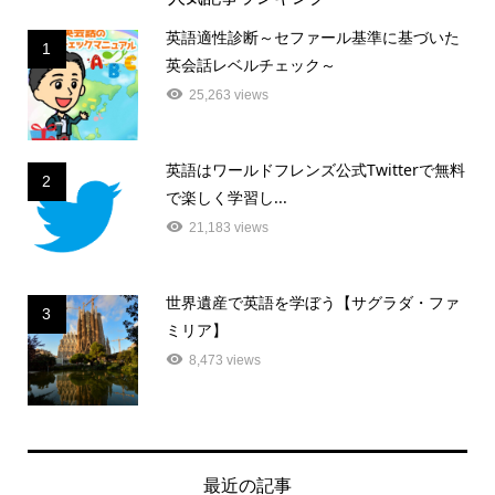
英語適性診断～セファール基準に基づいた
1
英会話レベルチェック～
25,263 views
英語はワールドフレンズ公式Twitterで無料
2
で楽しく学習し...
21,183 views
世界遺産で英語を学ぼう【サグラダ・ファ
3
ミリア】
8,473 views
最近の記事