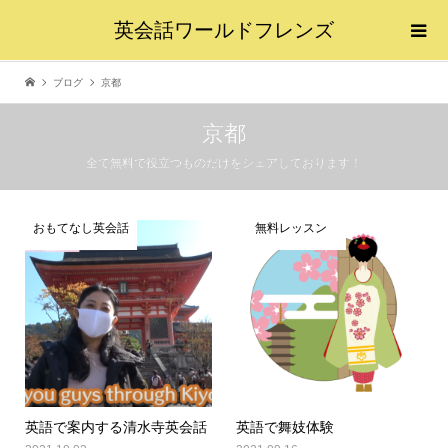
英会話ワールドフレンズ
ブログ
京都
京都
全て無料で役立つものだけをシェアしております！
おもてなし英会話
無料レッスン
英語で案内する清水寺英会話
英語で舞妓体験