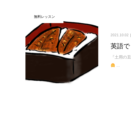
無料レッスン
2021.10.02
英語で
『土用の丑
...