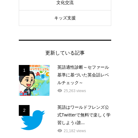
文化交流
キッズ支援
更新している記事
英語適性診断～セファール
1
基準に基づいた英会話レベ
ルチェック～
25,263 views
英語はワールドフレンズ公
2
式Twitterで無料で楽しく学
習しよう♪誰...
21,182 views