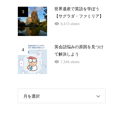
世界遺産で英語を学ぼう
3
【サグラダ・ファミリア】
8,473 views
英会話悩みの原因を見つけ
4
て解決しよう
7,346 views
月を選択