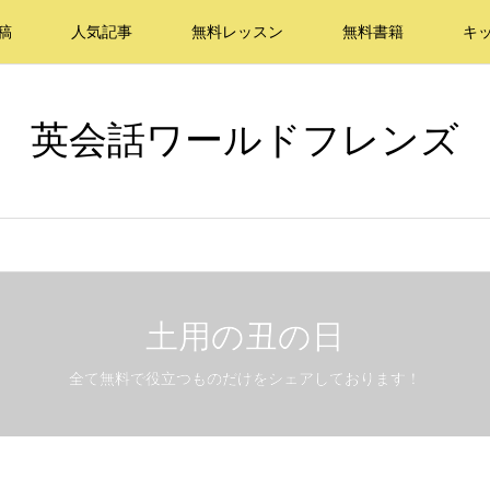
稿
人気記事
無料レッスン
無料書籍
キ
英会話ワールドフレンズ
土用の丑の日
全て無料で役立つものだけをシェアしております！