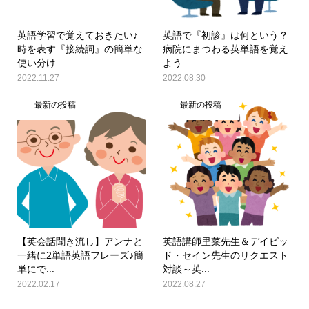
英語学習で覚えておきたい♪
英語で『初診』は何という？
時を表す『接続詞』の簡単な
病院にまつわる英単語を覚え
使い分け
よう
2022.11.27
2022.08.30
最新の投稿
最新の投稿
【英会話聞き流し】アンナと
英語講師里菜先生＆デイビッ
一緒に2単語英語フレーズ♪簡
ド・セイン先生のリクエスト
単にで...
対談～英...
2022.02.17
2022.08.27