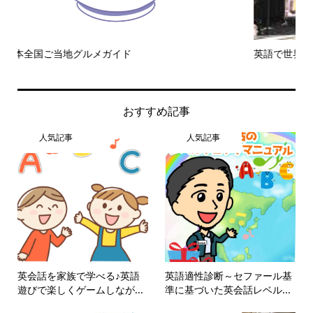
英語で世界中のおもしろニュースを読み解こう【Vol.9】
英
おすすめ記事
人気記事
人気記事
英会話を家族で学べる♪英語
英語適性診断～セファール基
遊びで楽しくゲームしなが...
準に基づいた英会話レベル...