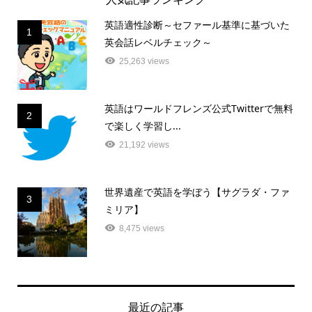
人気記事ランキング
英語適性診断～セファール基準に基づいた
1
英会話レベルチェック～
25,263 views
英語はワールドフレンズ公式Twitterで無料
2
で楽しく学習し...
21,192 views
世界遺産で英語を学ぼう【サグラダ・ファ
3
ミリア】
8,475 views
最近の記事