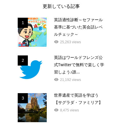
更新している記事
英語適性診断～セファール
1
基準に基づいた英会話レベ
ルチェック～
25,263 views
英語はワールドフレンズ公
2
式Twitterで無料で楽しく学
習しよう♪誰...
21,192 views
世界遺産で英語を学ぼう
3
【サグラダ・ファミリア】
8,475 views