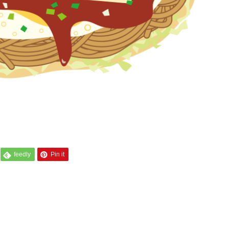
feedly
Pin it