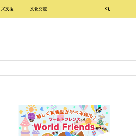
ッズ支援
文化交流
べ